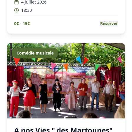
4 juillet 2026
18:30
0
€ -
15
€
Réserver
Comédie musicale
A nos Vies " des Martounes"