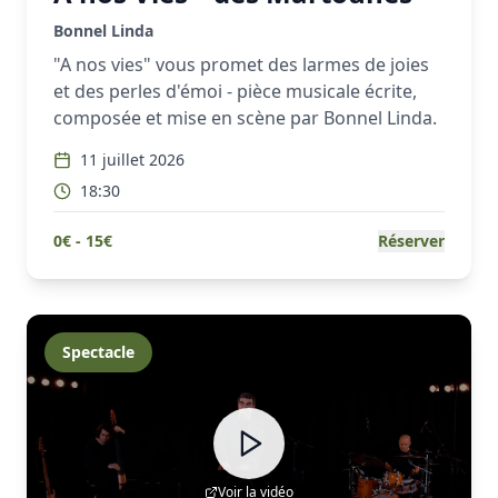
Bonnel Linda
"A nos vies" vous promet des larmes de joies
et des perles d'émoi - pièce musicale écrite,
composée et mise en scène par Bonnel Linda.
11 juillet 2026
18:30
0
€ -
15
€
Réserver
Spectacle
Voir la vidéo