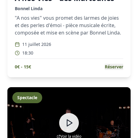
Bonnel Linda
"A nos vies" vous promet des larmes de joies
et des perles d'émoi - pièce musicale écrite,
composée et mise en scène par Bonnel Linda.
11 juillet 2026
18:30
0
€ -
15
€
Réserver
Spectacle
Voir la vidéo