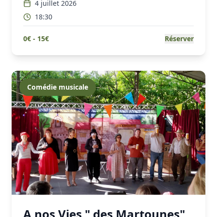
4 juillet 2026
18:30
0
€ -
15
€
Réserver
Comédie musicale
A nos Vies " des Martounes"