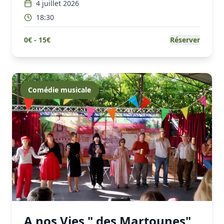
4 juillet 2026
18:30
0
€ -
15
€
Réserver
Comédie musicale
A nos Vies " des Martounes"