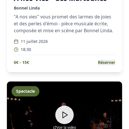
Bonnel Linda
"A nos vies" vous promet des larmes de joies
et des perles d'émoi - pièce musicale écrite,
composée et mise en scène par Bonnel Linda.
11 juillet 2026
18:30
0
€ -
15
€
Réserver
Spectacle
Voir la vidéo