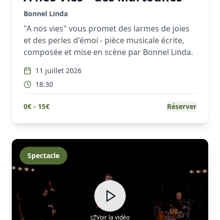
Bonnel Linda
"A nos vies" vous promet des larmes de joies
et des perles d'émoi - pièce musicale écrite,
composée et mise en scène par Bonnel Linda.
11 juillet 2026
18:30
0
€ -
15
€
Réserver
Spectacle
Voir la vidéo