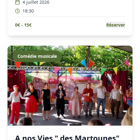
4 juillet 2026
18:30
0
€ -
15
€
Réserver
Comédie musicale
A nos Vies " des Martounes"