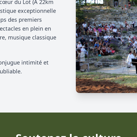
u cœur du Lot (A 22km
ustique exceptionnelle
mps des premiers
ectacles en plein en
âtre, musique classique
onjugue intimité et
ubliable.