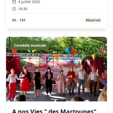
4 juillet 2026
18:30
0
€ -
15
€
Réserver
Comédie musicale
A nos Vies " des Martounes"