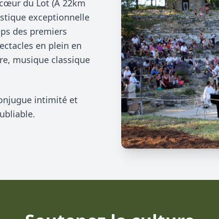
u cœur du Lot (A 22km
ustique exceptionnelle
mps des premiers
ectacles en plein en
âtre, musique classique
onjugue intimité et
ubliable.