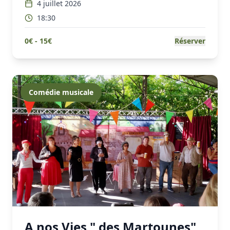
4 juillet 2026
18:30
0
€ -
15
€
Réserver
Comédie musicale
A nos Vies " des Martounes"