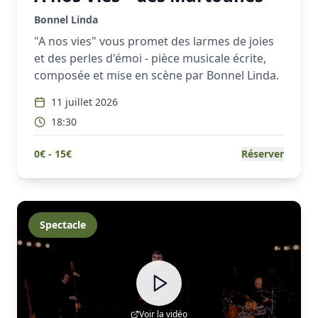
Bonnel Linda
"A nos vies" vous promet des larmes de joies
et des perles d'émoi - pièce musicale écrite,
composée et mise en scène par Bonnel Linda.
11 juillet 2026
18:30
0
€ -
15
€
Réserver
Spectacle
Voir la vidéo