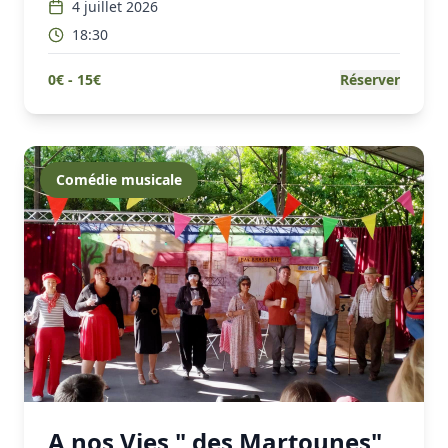
4 juillet 2026
18:30
0
€ -
15
€
Réserver
Comédie musicale
A nos Vies " des Martounes"