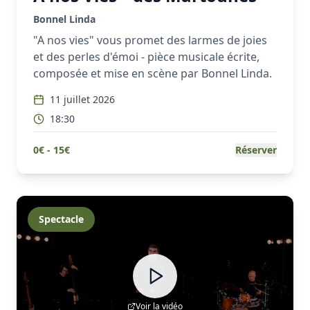
Bonnel Linda
"A nos vies" vous promet des larmes de joies
et des perles d'émoi - pièce musicale écrite,
composée et mise en scène par Bonnel Linda.
11 juillet 2026
18:30
0
€ -
15
€
Réserver
Spectacle
Voir la vidéo