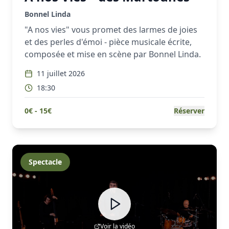
Bonnel Linda
"A nos vies" vous promet des larmes de joies
et des perles d'émoi - pièce musicale écrite,
composée et mise en scène par Bonnel Linda.
11 juillet 2026
18:30
0
€ -
15
€
Réserver
Spectacle
Voir la vidéo