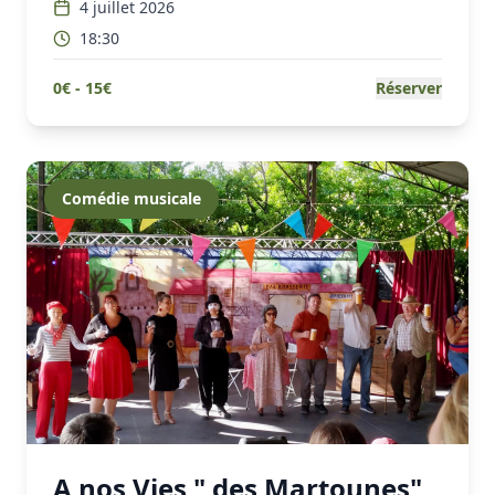
4 juillet 2026
18:30
0
€ -
15
€
Réserver
Comédie musicale
A nos Vies " des Martounes"