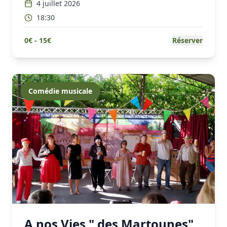
4 juillet 2026
18:30
0
€ -
15
€
Réserver
Comédie musicale
A nos Vies " des Martounes"