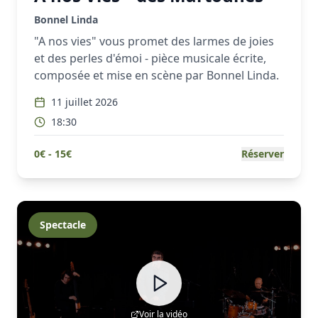
Bonnel Linda
"A nos vies" vous promet des larmes de joies
et des perles d'émoi - pièce musicale écrite,
composée et mise en scène par Bonnel Linda.
11 juillet 2026
18:30
0
€ -
15
€
Réserver
Spectacle
Voir la vidéo