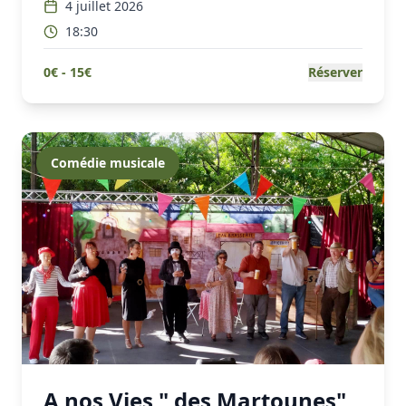
4 juillet 2026
18:30
0
€ -
15
€
Réserver
Comédie musicale
A nos Vies " des Martounes"