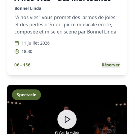
Bonnel Linda
"A nos vies" vous promet des larmes de joies
et des perles d'émoi - pièce musicale écrite,
composée et mise en scène par Bonnel Linda.
11 juillet 2026
18:30
0
€ -
15
€
Réserver
Spectacle
Voir la vidéo