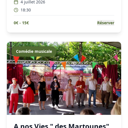
4 juillet 2026
18:30
0
€ -
15
€
Réserver
Comédie musicale
A nos Vies " des Martounes"