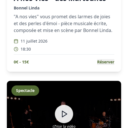
Bonnel Linda
"A nos vies" vous promet des larmes de joies
et des perles d'émoi - pièce musicale écrite,
composée et mise en scène par Bonnel Linda.
11 juillet 2026
18:30
0
€ -
15
€
Réserver
Spectacle
Voir la vidéo