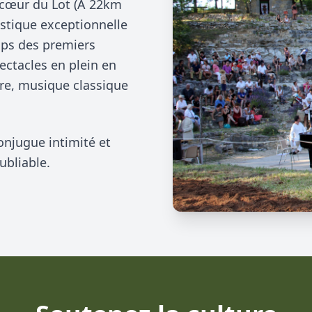
u cœur du Lot (A 22km
ustique exceptionnelle
mps des premiers
ectacles en plein en
âtre, musique classique
onjugue intimité et
ubliable.