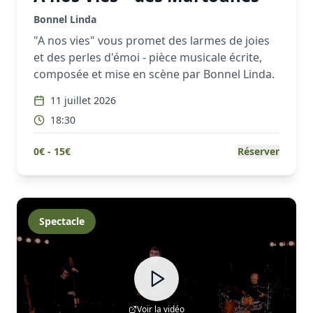
Bonnel Linda
"A nos vies" vous promet des larmes de joies
et des perles d'émoi - pièce musicale écrite,
composée et mise en scène par Bonnel Linda.
11 juillet 2026
18:30
0
€ -
15
€
Réserver
Spectacle
Voir la vidéo