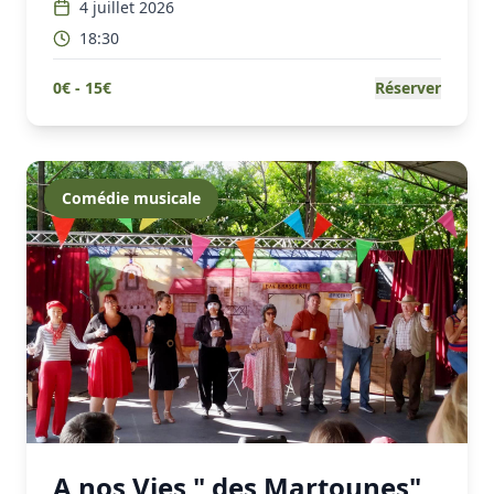
4 juillet 2026
18:30
0
€ -
15
€
Réserver
Comédie musicale
A nos Vies " des Martounes"