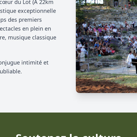
u cœur du Lot (A 22km
ustique exceptionnelle
mps des premiers
ectacles en plein en
âtre, musique classique
onjugue intimité et
ubliable.