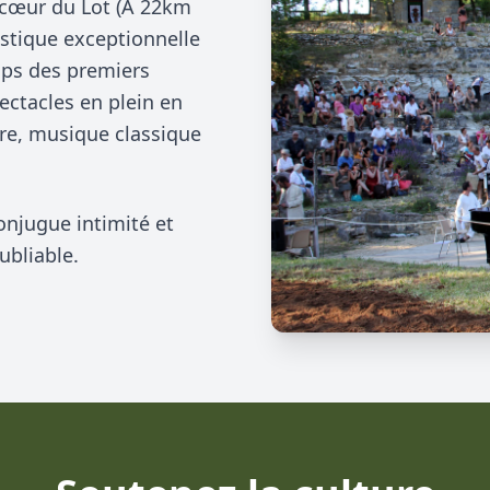
u cœur du Lot (A 22km
ustique exceptionnelle
mps des premiers
ectacles en plein en
âtre, musique classique
onjugue intimité et
ubliable.